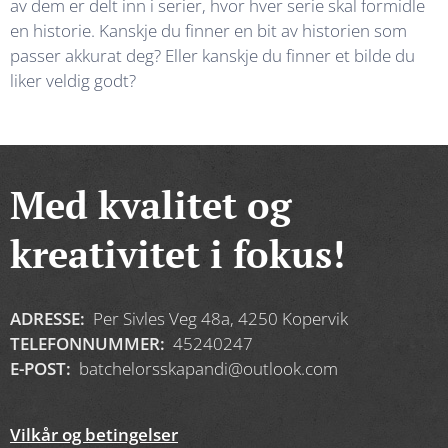
av dem er delt inn i serier, hvor hver serie skal formidle
en historie. Kanskje du finner en bit av historien som
passer akkurat deg? Eller kanskje du finner et bilde du
liker veldig godt?
Med kvalitet og
kreativitet i fokus!
ADRESSE
:
Per Sivles Veg 48a, 4250 Kopervik
TELEFONNUMMER:
45240247
E-POST:
batchelorsskapandi@outlook.com
Vilkår og betingelser