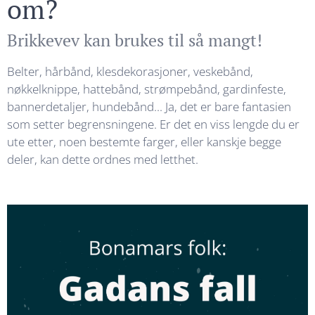
om?
Brikkevev kan brukes til så mangt!
Belter, hårbånd, klesdekorasjoner, veskebånd,
nøkkelknippe, hattebånd, strømpebånd, gardinfeste,
bannerdetaljer, hundebånd... Ja, det er bare fantasien
som setter begrensningene. Er det en viss lengde du er
ute etter, noen bestemte farger, eller kanskje begge
deler, kan dette ordnes med letthet.