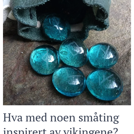
Hva med noen småting
inspirert av vikingene?