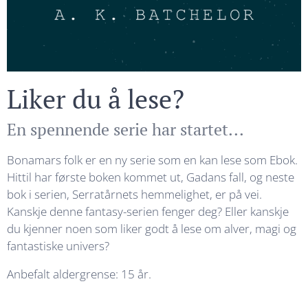
Liker du å lese?
En spennende serie har startet...
Bonamars folk er en ny serie som en kan lese som Ebok.
Hittil har første boken kommet ut, Gadans fall, og neste
bok i serien, Serratårnets hemmelighet, er på vei.
Kanskje denne fantasy-serien fenger deg? Eller kanskje
du kjenner noen som liker godt å lese om alver, magi og
fantastiske univers?
Anbefalt aldergrense: 15 år.