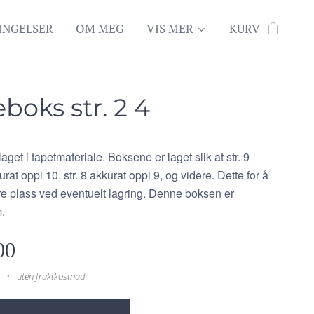
INGELSER
OM MEG
VIS MER
KURV
boks str. 2 4
get i tapetmateriale. Boksene er laget slik at str. 9
rat oppi 10, str. 8 akkurat oppi 9, og videre. Dette for å
e plass ved eventuelt lagring. Denne boksen er
.
00
uten fraktkostnad