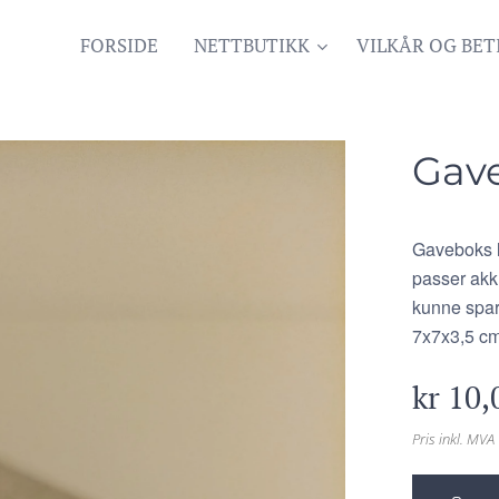
FORSIDE
NETTBUTIKK
VILKÅR OG BET
Gave
Gaveboks la
passer akku
kunne spar
7x7x3,5 cm
kr
10,
Pris inkl. MVA