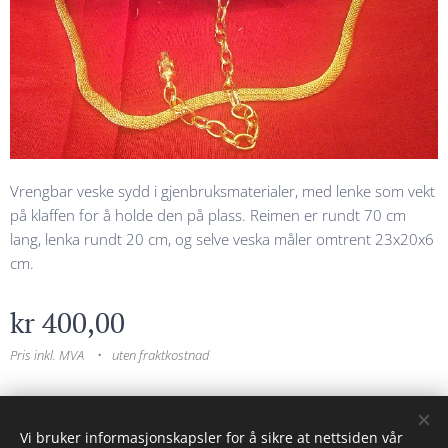
Vrengbar veske sydd i gjenbruksmaterialer, med lenke som vekt
på klaffen for å holde den på plass. Reimen er rundt 70 cm
lang, lenka rundt 20 cm, og selve veska måler omtrent 23x20x6
cm.
kr
400,00
Pris inkl. MVA
uten fraktkostnad
© 2023 Alle rettigheter forbeholdt
Vi bruker informasjonskapsler for å sikre at nettsiden vår