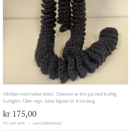
Hårklips med heklet dekor. Dekoren er limt på med kraftig
hurtiglim. Tåler regn. Selve klipsen er 9 cm lang.
kr
175,00
Pris inkl. MVA
uten fraktkostnad