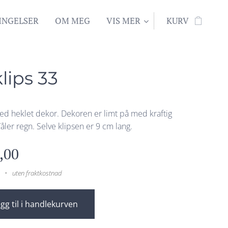
INGELSER
OM MEG
VIS MER
KURV
lips 33
ed heklet dekor. Dekoren er limt på med kraftig
Tåler regn. Selve klipsen er 9 cm lang.
,00
uten fraktkostnad
gg til i handlekurven