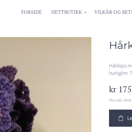
FORSIDE
NETTBUTIKK
VILKÅR OG BET
Hårk
Hårklips m
hurtiglim. 
kr
175
Pris inkl. MVA
Le