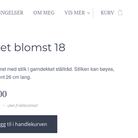
INGELSER
OM MEG
VIS MER
KURV
et blomst 18
st med stilk i garndekket ståltråd. Stilken kan bøyes,
ent 26 cm lang.
00
uten fraktkostnad
gg til i handlekurven