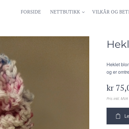
FORSIDE
NETTBUTIKK
VILKÅR OG BET
Hekl
Heklet blom
og er omtr
kr
75,
Pris inkl. MVA
Le