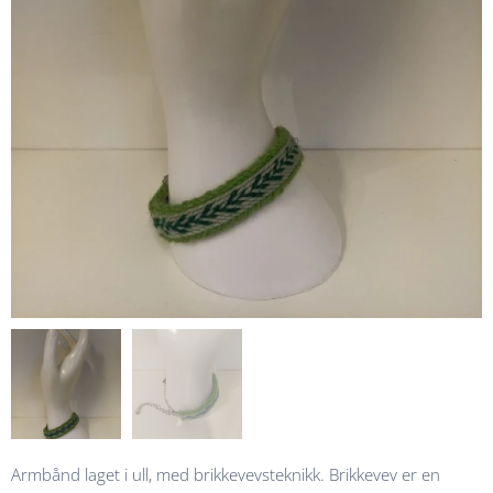
Armbånd laget i ull, med brikkevevsteknikk. Brikkevev er en