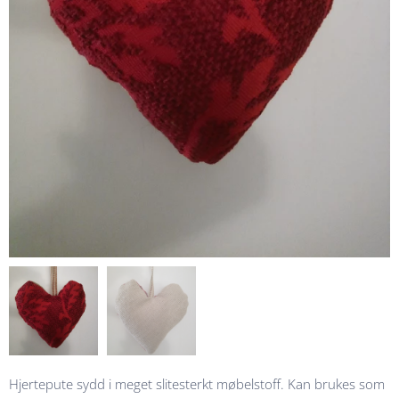
Hjertepute sydd i meget slitesterkt møbelstoff. Kan brukes som