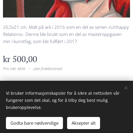
26,5x21 cm. Malt på ark i 2016 som en del av serien «Unhappy
Relations». Denne ble brukt som en del av masteroppgaven
min i kunstfag, som ble fullført i 2017.
kr
500,00
Pris inkl. MVA
uten fraktkostnad
© 2023 Alle rettigheter forbeholdt
Vi bruker informasjonskapsler for å sikre at nettsiden vår
fungerer som det skal, og for å tilby deg best mulig
Drevet av
Webnode
Informasjonskapsler
brukeropplevelse.
Legg til i handlekurven
Godta bare nødvendige
Aksepter alt