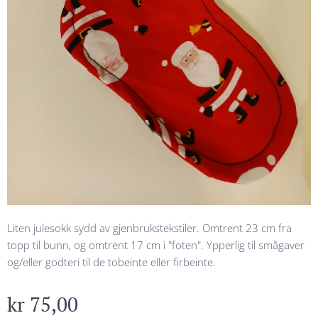
Liten julesokk sydd av gjenbrukstekstiler. Omtrent 23 cm fra
topp til bunn, og omtrent 17 cm i "foten". Ypperlig til smågaver
og/eller godteri til de tobeinte eller firbeinte.
kr
75,00