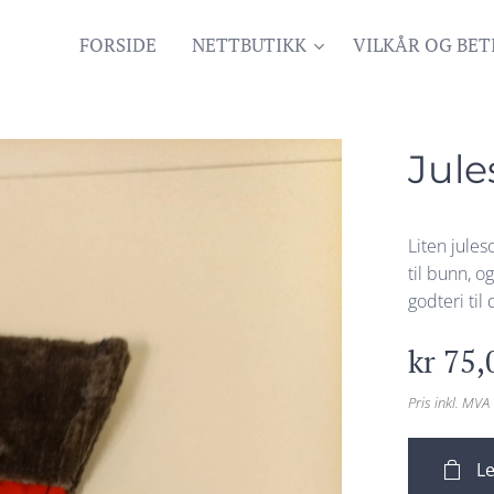
FORSIDE
NETTBUTIKK
VILKÅR OG BET
Jule
Liten jule
til bunn, o
godteri til
kr
75,
Pris inkl. MVA
Le