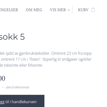
INGELSER
OM MEG
VIS MER
KURV
sokk 5
sokk sydd av gjenbrukstekstiler. Omtrent 23 cm fra topp
g omtrent 17 cm i "foten". Ypperlig til smågaver og/eller
 de tobeinte eller firbeinte.
00
uten fraktkostnad
gg til i handlekurven