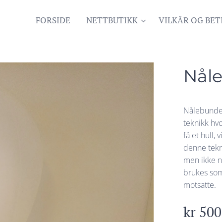
FORSIDE
NETTBUTIKK
VILKÅR OG BET
Nåle
Nålebundet
teknikk hvo
få et hull,
denne tekni
men ikke n
brukes som
motsatte.
kr
500