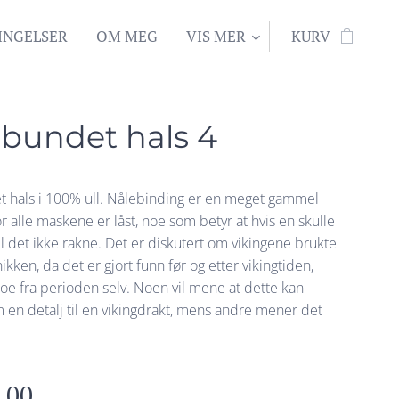
INGELSER
OM MEG
VIS MER
KURV
bundet hals 4
 hals i 100% ull. Nålebinding er en meget gammel
r alle maskene er låst, noe som betyr at hvis en skulle
 vil det ikke rakne. Det er diskutert om vikingene brukte
kken, da det er gjort funn før og etter vikingtiden,
oe fra perioden selv. Noen vil mene at dette kan
 en detalj til en vikingdrakt, mens andre mener det
,00