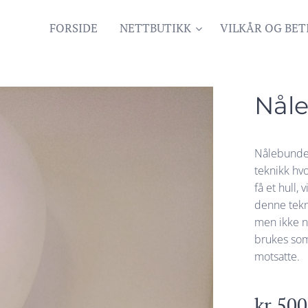
FORSIDE
NETTBUTIKK
VILKÅR OG BET
Nåle
Nålebundet
teknikk hvo
få et hull,
denne tekni
men ikke n
brukes som
motsatte.
kr
500