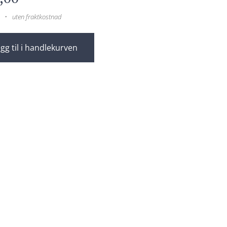
uten fraktkostnad
gg til i handlekurven