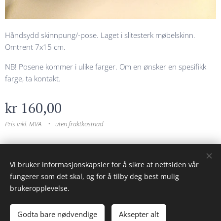
Håndsydd skinnpung/-pose. Laget i slitesterk møbelskinn.
Omtrent 7x15 cm.
NB! Posene kommer i ulike farger. Om en ønsker en spesifikk
farge, ta kontakt.
kr
160,00
Pris inkl. MVA
uten fraktkostnad
© 2023 Alle rettigheter forbeholdt
Vi bruker informasjonskapsler for å sikre at nettsiden vår
fungerer som det skal, og for å tilby deg best mulig
Drevet av
Webnode
Informasjonskapsler
brukeropplevelse.
Legg til i handlekurven
Godta bare nødvendige
Aksepter alt