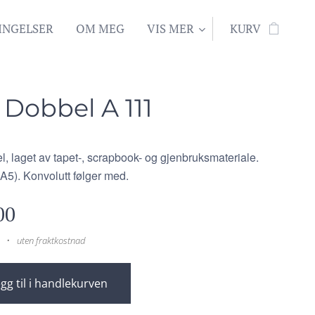
INGELSER
OM MEG
VIS MER
KURV
 Dobbel A 111
l, laget av tapet-, scrapbook- og gjenbruksmateriale.
A5). Konvolutt følger med.
00
uten fraktkostnad
gg til i handlekurven