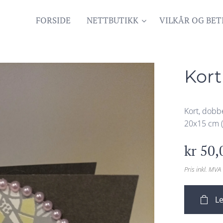
FORSIDE
NETTBUTIKK
VILKÅR OG BET
Kort
Kort, dobbe
20x15 cm (
kr
50,
Pris inkl. MVA
Le