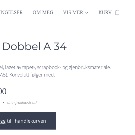
INGELSER
OM MEG
VIS MER
KURV
 Dobbel A 34
l, laget av tapet-, scrapbook- og gjenbruksmateriale.
A5). Konvolutt følger med.
00
uten fraktkostnad
gg til i handlekurven