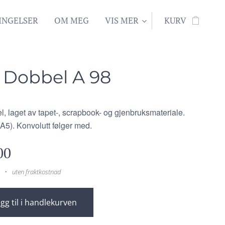
INGELSER
OM MEG
VIS MER
KURV
 Dobbel A 98
l, laget av tapet-, scrapbook- og gjenbruksmateriale.
A5). Konvolutt følger med.
00
uten fraktkostnad
gg til i handlekurven