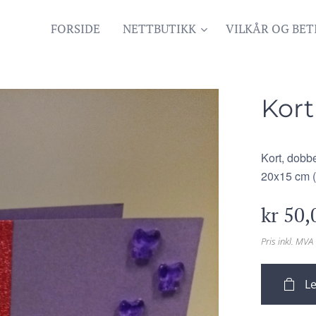
FORSIDE
NETTBUTIKK
VILKÅR OG BET
Kort
Kort, dobbe
20x15 cm (
kr
50,
Pris inkl. MVA
Le