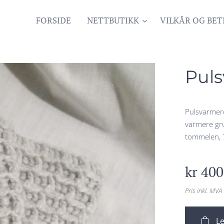
FORSIDE
NETTBUTIKK
VILKÅR OG BET
Puls
Pulsvarmere
varmere gru
tommelen, 
kr
400
Pris inkl. MVA
Le