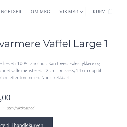
INGELSER
OM MEG
VIS MER
KURV
varmere Vaffel Large 1
 heklet i 100% lanolinull. Kan toves. Føles tykkere og
nnet vaffelmønsteret. 22 cm i omkrets, 14 cm opp til
7 cm etter tommelen. Noe strekkbart.
,00
uten fraktkostnad
gg til i handlekurven