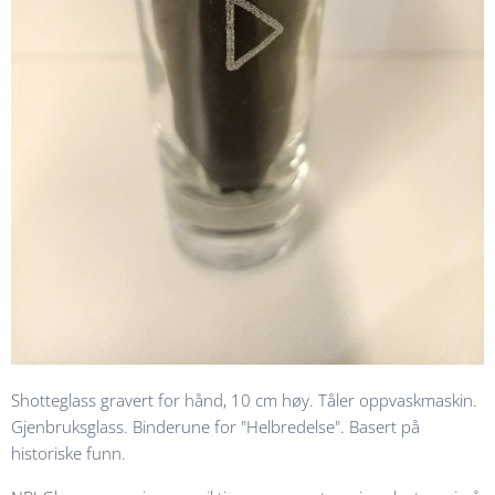
Shotteglass gravert for hånd, 10 cm høy. Tåler oppvaskmaskin.
Gjenbruksglass. Binderune for "Helbredelse". Basert på
historiske funn.