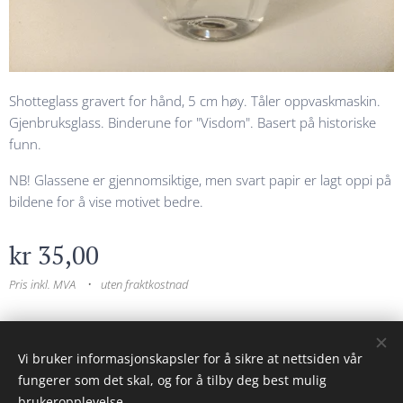
Shotteglass gravert for hånd, 5 cm høy. Tåler oppvaskmaskin.
Gjenbruksglass. Binderune for "Visdom". Basert på historiske
funn.
NB! Glassene er gjennomsiktige, men svart papir er lagt oppi på
bildene for å vise motivet bedre.
kr
35,00
Pris inkl. MVA
uten fraktkostnad
© 2023 Alle rettigheter forbeholdt
Vi bruker informasjonskapsler for å sikre at nettsiden vår
fungerer som det skal, og for å tilby deg best mulig
Drevet av
Webnode
Informasjonskapsler
brukeropplevelse.