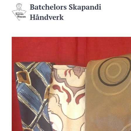
Batchelors Skapandi
Håndverk