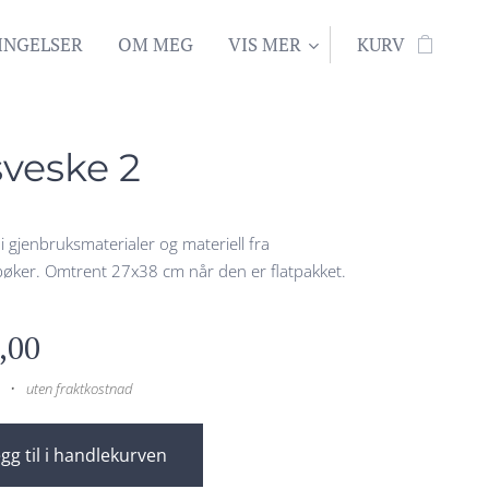
INGELSER
OM MEG
VIS MER
KURV
sveske 2
i gjenbruksmaterialer og materiell fra
øker. Omtrent 27x38 cm når den er flatpakket.
,00
uten fraktkostnad
gg til i handlekurven