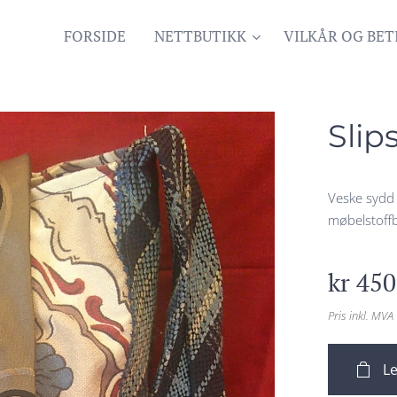
FORSIDE
NETTBUTIKK
VILKÅR OG BET
Slip
Veske sydd 
møbelstoffb
kr
450
Pris inkl. MVA
Le